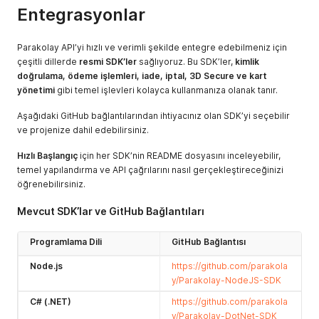
Entegrasyonlar
Parakolay API’yi hızlı ve verimli şekilde entegre edebilmeniz için
çeşitli dillerde
resmi SDK’ler
sağlıyoruz. Bu SDK’ler,
kimlik
doğrulama, ödeme işlemleri, iade, iptal, 3D Secure ve kart
yönetimi
gibi temel işlevleri kolayca kullanmanıza olanak tanır.
Aşağıdaki GitHub bağlantılarından ihtiyacınız olan SDK’yi seçebilir
ve projenize dahil edebilirsiniz.
Hızlı Başlangıç
için her SDK’nin README dosyasını inceleyebilir,
temel yapılandırma ve API çağrılarını nasıl gerçekleştireceğinizi
öğrenebilirsiniz.
Mevcut SDK’lar ve GitHub Bağlantıları
Programlama Dili
GitHub Bağlantısı
Node.js
https://github.com/parakola
y/Parakolay-NodeJS-SDK
C# (.NET)
https://github.com/parakola
y/Parakolay-DotNet-SDK