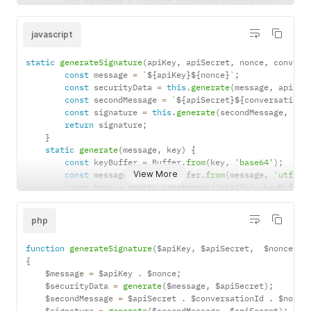
var
 keyBytes 
=
 Convert
.
FromBase64String
(
key
)
;
var
 messageBytes 
=
 Encoding
.
UTF8
.
GetBytes
(
message
)
var
 hmacsha256 
=
new
HMACSHA256
(
keyBytes
)
;
javascript
var
 hashmessage 
=
 hmacsha256
.
ComputeHash
(
messageBy
return
 Convert
.
ToBase64String
(
hashmessage
)
;
static
generateSignature
(
apiKey
,
 apiSecret
,
 nonce
,
 convers
}
const
 message 
=
`
${
apiKey
}
${
nonce
}
`
;
const
 securityData 
=
this
.
generate
(
message
,
 apiSec
const
 secondMessage 
=
`
${
apiSecret
}
${
conversationI
const
 signature 
=
this
.
generate
(
secondMessage
,
 api
return
 signature
;
}
static
generate
(
message
,
 key
)
{
const
 keyBuffer 
=
 Buffer
.
from
(
key
,
'base64'
)
;
View More
const
 messageBuffer 
=
 Buffer
.
from
(
message
,
'utf-8'
const
 hmac 
=
 crypto
.
createHmac
(
'sha256'
,
 keyBuffer
        hmac
.
update
(
messageBuffer
)
;
return
 hmac
.
digest
(
'base64'
)
;
php
}
function
generateSignature
(
$apiKey
,
 $apiSecret
,
  $nonce
,
 $
{
    $message 
=
 $apiKey 
.
 $nonce
;
    $securityData 
=
generate
(
$message
,
 $apiSecret
)
;
    $secondMessage 
=
 $apiSecret 
.
 $conversationId 
.
 $nonce
    $signature 
=
generate
(
$secondMessage
,
 $apiSecret
)
;