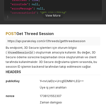
0036
Telefon
Phone number
"errorCode"
:
null
,
numarası bilgisi
cannot be
"errorMessage"
:
null
,
zorunludur.
empty.
"conversationId"
:
"ORD-1316678114"
View More
}
0037
E-posta adres
E-mail address
bilgisi
cannot be
zorunludur.
empty.
POST
Get Threed Session
0038
Genel toplam
The grand total
komisyonsuz
cannot be less
https://api.parakolay.com/v1/threeds/getthreedsession
tutardan küçük
than or equal to
Bu endpoint, 3D Secure işlemleri için oturum bilgisi
veya eşit
the commission-
(
threeDSessionId
) oluşturmak amacıyla kullanılır. Bu değer, 3D
olamaz.
free amount.
Secure ödeme sürecine başlamadan önce oluşturulmalı ve client
0039
Karta ait puan
There is no
tarafında kullanılmalıdır. 3D Secure doğrulama işlemi sırasında, bu
bilgisi
score
session ID işlemin backend tarafından takip edilmesini sağlar.
bulunmamaktadı
information for
HEADERS
r.
the card.
publicKey
0040
Y+nvUaIDz+Urcg5DMM+LEQ==
Pos maliyet
Pricing profile
bilgisi
item could not
Üye iş yeri anahtarı
bulunamadı.
be found. Please
try again later.
nonce
1738121552307
0041
Zaman damgası
İşlem banka
Bank has timed