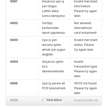
0001
Geçersiz üye iş
Invalid merchant
yeri bilgisi.
information.
Lütfen daha
Please try again
sonra deneyiniz.
later.
0002
Yurtdışı
Not allowed
kartlarından
international
taksit yapılamaz.
card instalment!
0003
Üye iş yeri
Invalid merchant
durumu işlem
status. Please
almak için uygun
try again later.
değildir.
0004
Geçersiz işlem
Invalid
türü
transaction type.
denenmektedir.
Please try again
later.
0005
Üye iş yerine ait
VPOS not found.
POS bulunamadı.
Please try again
later.
View More
0006
POS bankası
Acquire bank not
bulunamadı.
found. Please try