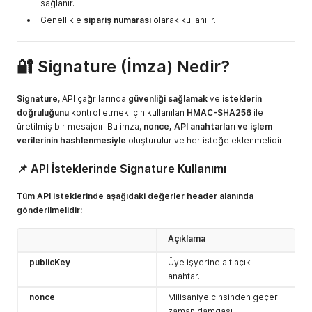
sağlanır.
Genellikle
sipariş numarası
olarak kullanılır.
🔐
Signature (İmza) Nedir?
Signature
, API çağrılarında
güvenliği sağlamak
ve
isteklerin
doğruluğunu
kontrol etmek için kullanılan
HMAC-SHA256
ile
üretilmiş bir mesajdır. Bu imza,
nonce, API anahtarları ve işlem
verilerinin hashlenmesiyle
oluşturulur ve her isteğe eklenmelidir.
📌 API İsteklerinde Signature Kullanımı
Tüm API isteklerinde aşağıdaki değerler header alanında
gönderilmelidir:
Açıklama
publicKey
Üye işyerine ait açık
anahtar.
nonce
Milisaniye cinsinden geçerli
zaman damgası.