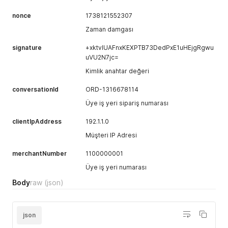
nonce
1738121552307
Zaman damgası
signature
+xktvIUAFnxKEXPTB73DedPxE1uHEjgRgwu
uVU2N7jc=
Kimlik anahtar değeri
conversationId
ORD-1316678114
Üye iş yeri sipariş numarası
clientIpAddress
192.1.1.0
Müşteri IP Adresi
merchantNumber
1100000001
Üye iş yeri numarası
Body
raw
(json)
json