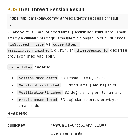
iletişime geçiniz.
bank.
POST
Get Threed Session Result
5012
Girilen güvenlik
The security
https://api.parakolay.com/v1/threeds/getthreedsessionresul
kodu hatalıdır.
code entered is
t
Lütfen daha
incorrect.
Bu endpoint, 3D Secure doğrulama işleminin sonucunu sorgulamak
sonra tekrar
Please try again
amacıyla kullanılır. 3D doğrulama işleminin başarılı olduğu durumda
deneyiniz.
later.
(
isSucceed = true
ve
currentStep =
VerificationFinished
), oluşturulan
threeDSessionId
değeri ile
provizyon isteği yapılabilir.
currentStep
değerleri:
SessionIdRequested
: 3D session ID oluşturuldu.
VerificationStarted
: 3D doğrulama işlemi başlatıldı.
VerificationFinished
: 3D doğrulama işlemi tamamlandı.
ProvisionCompleted
: 3D doğrulama sonrası provizyon
tamamlandı.
HEADERS
publicKey
Y+nvUaIDz+Urcg5DMM+LEQ==
Üye iş yeri anahtarı