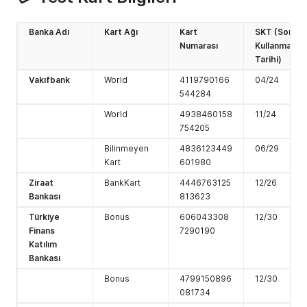
0011
Aylık işlem
Monthly limit
limitini aştınız.
count exceeded.
Banka Adı
Kart Ağı
Kart
SKT (Son
Please try again
Numarası
Kullanma
later.
Tarihi)
0012
Günlük işlem
Daily limit count
Vakıfbank
World
4119790166
04/24
limitini aştınız.
exceeded.
544284
Please try again
later.
World
4938460158
11/24
754205
0013
Günlük tutar
Daily limit
limitini aştınız.
amount
Bilinmeyen
4836123449
06/29
exceeded.
Kart
601980
Please try again
Ziraat
BankKart
4446763125
12/26
later.
Bankası
813623
0014
Tam 3DS
Half Secure not
Türkiye
Bonus
606043308
12/30
doğrulama
allowed.
Finans
7290190
yapılmadığı için
Katılım
işleme izin
Bankası
verilmemektedir
.
Bonus
4799150896
12/30
081734
0015
Oturum bilgisi
Session not