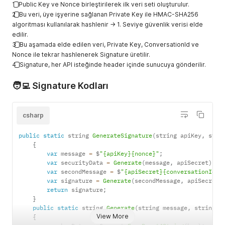
1️⃣ Public Key ve Nonce birleştirilerek ilk veri seti oluşturulur.
2️⃣ Bu veri, üye işyerine sağlanan Private Key ile HMAC-SHA256
algoritması kullanılarak hashlenir → 1. Seviye güvenlik verisi elde
edilir.
3️⃣ Bu aşamada elde edilen veri, Private Key, ConversationId ve
Nonce ile tekrar hashlenerek Signature üretilir.
4️⃣ Signature, her API isteğinde header içinde sunucuya gönderilir.
🧑‍💻 Signature Kodları
csharp
public
static
 string 
GenerateSignature
(
string apiKey
,
 stri
{
var
 message 
=
 $
"{apiKey}{nonce}"
;
var
 securityData 
=
Generate
(
message
,
 apiSecret
)
;
var
 secondMessage 
=
 $
"{apiSecret}{conversationId}{
var
 signature 
=
Generate
(
secondMessage
,
 apiSecret
)
return
 signature
;
}
public
static
 string 
Generate
(
string message
,
 string k
View More
{