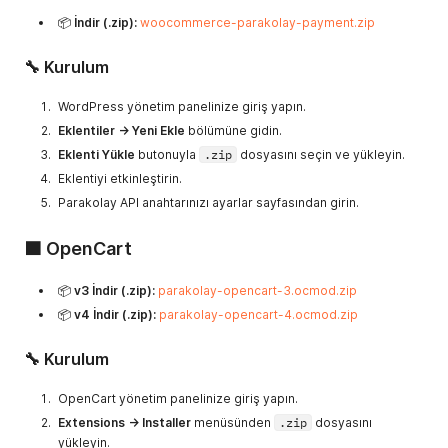
📦
İndir (.zip):
woocommerce-parakolay-payment.zip
🔧 Kurulum
WordPress yönetim panelinize giriş yapın.
Eklentiler → Yeni Ekle
bölümüne gidin.
Eklenti Yükle
butonuyla
.zip
dosyasını seçin ve yükleyin.
Eklentiyi etkinleştirin.
Parakolay API anahtarınızı ayarlar sayfasından girin.
🟧 OpenCart
📦
v3 İndir (.zip):
parakolay-opencart-3.ocmod.zip
📦
v4 İndir (.zip):
parakolay-opencart-4.ocmod.zip
🔧 Kurulum
OpenCart yönetim panelinize giriş yapın.
Extensions → Installer
menüsünden
.zip
dosyasını
yükleyin.