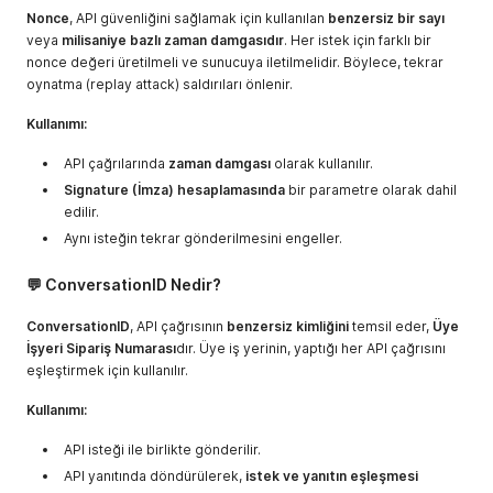
Nonce
, API güvenliğini sağlamak için kullanılan
benzersiz bir sayı
veya
milisaniye bazlı zaman damgasıdır
. Her istek için farklı bir
nonce değeri üretilmeli ve sunucuya iletilmelidir. Böylece, tekrar
oynatma (replay attack) saldırıları önlenir.
Kullanımı:
API çağrılarında
zaman damgası
olarak kullanılır.
Signature (İmza) hesaplamasında
bir parametre olarak dahil
edilir.
Aynı isteğin tekrar gönderilmesini engeller.
💬 ConversationID Nedir?
ConversationID
, API çağrısının
benzersiz kimliğini
temsil eder,
Üye
İşyeri Sipariş Numarası
dır. Üye iş yerinin, yaptığı her API çağrısını
eşleştirmek için kullanılır.
Kullanımı:
API isteği ile birlikte gönderilir.
API yanıtında döndürülerek,
istek ve yanıtın eşleşmesi