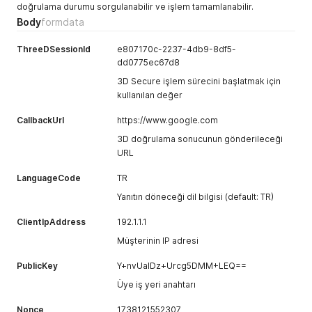
doğrulama durumu sorgulanabilir ve işlem tamamlanabilir.
deneyiniz.
incorrect.
Body
formdata
Please try again.
1003
Sistem Hatası.
System Error.
ThreeDSessionId
e807170c-2237-4db9-8df5-
dd0775ec67d8
5000
İşlem başarılı
The transaction
gerçekleşti.
was successful.
3D Secure işlem sürecini başlatmak için
kullanılan değer
5001
İşlem
The transaction
onaylanmadı.
has not been
CallbackUrl
https://www.google.com
Lütfen daha
approved.
3D doğrulama sonucunun gönderileceği
sonra tekrar
Please try again
URL
deneyiniz.
later.
5002
İşlem
The transaction
LanguageCode
TR
onaylanmadı.
has not been
Yanıtın döneceği dil bilgisi (default: TR)
Lütfen bankanız
approved.
ile iletişime
Please contact
ClientIpAddress
192.1.1.1
geçiniz.
your bank.
Müşterinin IP adresi
5003
Karta el
The card has
PublicKey
Y+nvUaIDz+Urcg5DMM+LEQ==
koyulmuştur.
been
Lütfen bankanız
confiscated.
Üye iş yeri anahtarı
ile iletişime
Please contact
geçiniz.
your bank.
Nonce
1738121552307