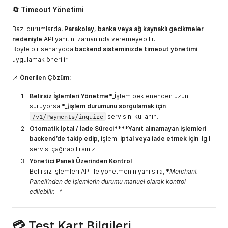
again later.
🔄 Timeout Yönetimi
0007
Geçersiz tutar
Invalid amount
Bazı durumlarda,
Parakolay, banka veya ağ kaynaklı gecikmeler
bilgisi mevcuttur.
information.
nedeniyle
API yanıtını zamanında veremeyebilir.
Bilgileri kontrol
Please check
Böyle bir senaryoda
backend sisteminizde timeout yönetimi
ederek tekrar
the information
uygulamak önerilir.
deneyiniz.
and try again.
0008
Geçersiz ödeme
Invalid payment
📌
Önerilen Çözüm:
tipi mevcuttur.
type. Please
check the
Belirsiz İşlemleri Yönetme
*_İşlem beklenenden uzun
information and
sürüyorsa *_
\
işlem durumunu sorgulamak için
try again.
/v1/Payments/inquire
servisini kullanın.
Otomatik İptal / İade Süreci****Yanıt alınamayan işlemleri
0009
Oturum bilgisi
Invalid session
backend’de takip edip
, işlemi
iptal veya iade etmek için
ilgili
geçersizdir.
information.
servisi çağırabilirsiniz.
Please try again
Yönetici Paneli Üzerinden Kontrol
later.
Belirsiz işlemleri API ile yönetmenin yanı sıra, *
Merchant
0010
Aylık tutar limitini
Monthly limit
Paneli’nden de işlemlerin durumu manuel olarak kontrol
aştınız.
amount
edilebilir.__*
exceeded.
Please try again
later.
💳 Test Kart Bilgileri