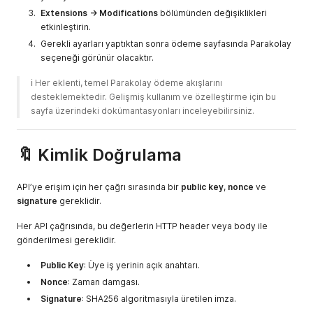
Extensions → Modifications
bölümünden değişiklikleri
etkinleştirin.
Gerekli ayarları yaptıktan sonra ödeme sayfasında Parakolay
seçeneği görünür olacaktır.
ℹ️ Her eklenti, temel Parakolay ödeme akışlarını 
desteklemektedir. Gelişmiş kullanım ve özelleştirme için bu 
sayfa üzerindeki dokümantasyonları inceleyebilirsiniz. 
🔖 Kimlik Doğrulama
API’ye erişim için her çağrı sırasında bir
public key
,
nonce
ve
signature
gereklidir.
Her API çağrısında, bu değerlerin HTTP header veya body ile
gönderilmesi gereklidir.
Public Key
: Üye iş yerinin açık anahtarı.
Nonce
: Zaman damgası.
Signature
: SHA256 algoritmasıyla üretilen imza.