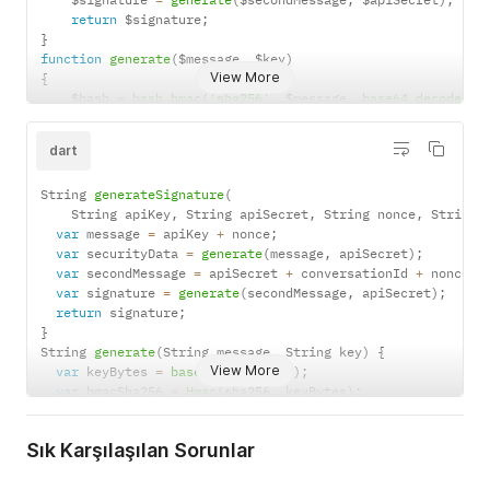
return
 $signature
;
}
function
generate
(
$message
,
 $key
)
View More
{
    $hash 
=
hash_hmac
(
'sha256'
,
 $message
,
base64_decode
(
$k
return
base64_encode
(
$hash
)
;
}
dart
String 
generateSignature
(
String apiKey
,
 String apiSecret
,
 String nonce
,
 String 
var
 message 
=
 apiKey 
+
 nonce
;
var
 securityData 
=
generate
(
message
,
 apiSecret
)
;
var
 secondMessage 
=
 apiSecret 
+
 conversationId 
+
 nonce 
+
var
 signature 
=
generate
(
secondMessage
,
 apiSecret
)
;
return
 signature
;
}
String 
generate
(
String message
,
 String key
)
{
View More
var
 keyBytes 
=
base64Decode
(
key
)
;
var
 hmacSha256 
=
Hmac
(
sha256
,
 keyBytes
)
;
var
 digest 
=
 hmacSha256
.
convert
(
utf8
.
encode
(
message
)
)
;
return
base64Encode
(
digest
.
bytes
)
;
Sık Karşılaşılan Sorunlar
}