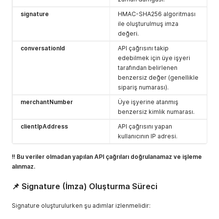
signature
HMAC-SHA256 algoritması
ile oluşturulmuş imza
değeri.
conversationId
API çağrısını takip
edebilmek için üye işyeri
tarafından belirlenen
benzersiz değer (genellikle
sipariş numarası).
merchantNumber
Üye işyerine atanmış
benzersiz kimlik numarası.
clientIpAddress
API çağrısını yapan
kullanıcının IP adresi.
‼️ Bu veriler olmadan yapılan API çağrıları doğrulanamaz ve işleme
alınmaz.
📌 Signature (İmza) Oluşturma Süreci
Signature oluşturulurken şu adımlar izlenmelidir: