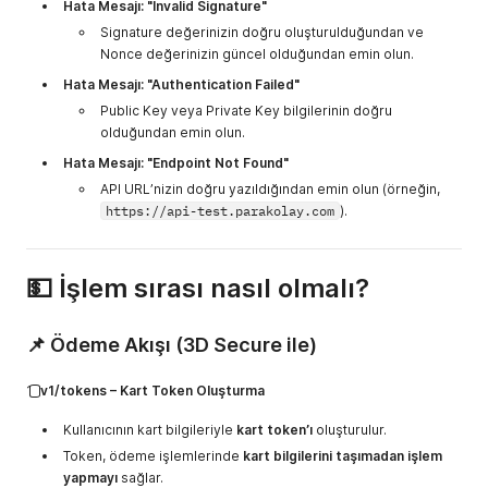
Hata Mesajı: "Invalid Signature"
Signature değerinizin doğru oluşturulduğundan ve
Nonce değerinizin güncel olduğundan emin olun.
Hata Mesajı: "Authentication Failed"
Public Key veya Private Key bilgilerinin doğru
olduğundan emin olun.
Hata Mesajı: "Endpoint Not Found"
API URL’nizin doğru yazıldığından emin olun (örneğin,
https://api-test.parakolay.com
).
💵 İşlem sırası nasıl olmalı?
📌 Ödeme Akışı (3D Secure ile)
1️⃣
v1/tokens – Kart Token Oluşturma
Kullanıcının kart bilgileriyle
kart token’ı
oluşturulur.
Token, ödeme işlemlerinde
kart bilgilerini taşımadan işlem
yapmayı
sağlar.