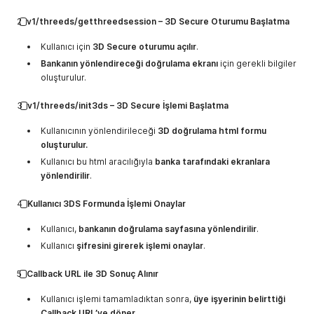
2️⃣
v1/threeds/getthreedsession – 3D Secure Oturumu Başlatma
Kullanıcı için
3D Secure oturumu açılır
.
Bankanın yönlendireceği doğrulama ekranı
için gerekli bilgiler
oluşturulur.
3️⃣
v1/threeds/init3ds – 3D Secure İşlemi Başlatma
Kullanıcının yönlendirileceği
3D doğrulama html formu
oluşturulur.
Kullanıcı bu html aracılığıyla
banka tarafındaki ekranlara
yönlendirilir
.
4️⃣
Kullanıcı 3DS Formunda İşlemi Onaylar
Kullanıcı,
bankanın doğrulama sayfasına yönlendirilir
.
Kullanıcı
şifresini girerek işlemi onaylar
.
5️⃣
Callback URL ile 3D Sonuç Alınır
Kullanıcı işlemi tamamladıktan sonra,
üye işyerinin belirttiği
Callback URL’ye döner
.